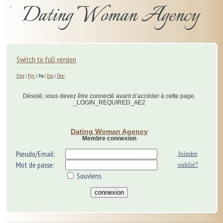
Switch to full version
Eng
Рус
Esp
Deu
|
|
Fra
|
|
Désolé, vous devez être connecté avant d’accéder à cette page.
_LOGIN_REQUIRED_AE2
Dating Woman Agency
Membre connexion
Pseudo/Email:
Joindre
Mot de passe:
oublié?
Souviens