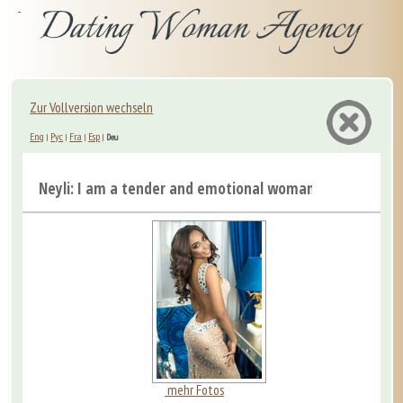
Zur Vollversion wechseln
Eng
Рус
Fra
Esp
|
|
|
|
Deu
Neyli: I am a tender and emotional woman who is look...
mehr Fotos