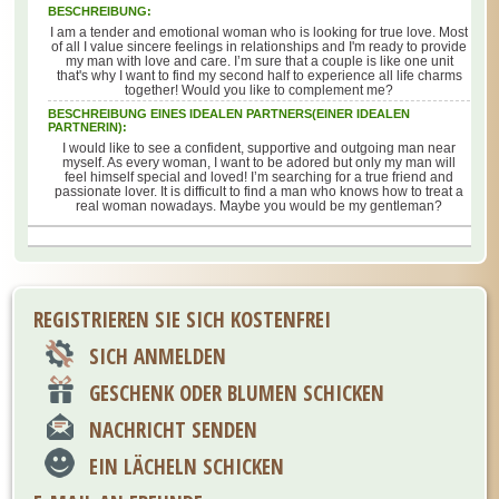
BESCHREIBUNG:
I am a tender and emotional woman who is looking for true love. Most
of all I value sincere feelings in relationships and I'm ready to provide
my man with love and care. I’m sure that a couple is like one unit
that's why I want to find my second half to experience all life charms
together! Would you like to complement me?
BESCHREIBUNG EINES IDEALEN PARTNERS(EINER IDEALEN
PARTNERIN):
I would like to see a confident, supportive and outgoing man near
myself. As every woman, I want to be adored but only my man will
feel himself special and loved! I’m searching for a true friend and
passionate lover. It is difficult to find a man who knows how to treat a
real woman nowadays. Maybe you would be my gentleman?
REGISTRIEREN SIE SICH KOSTENFREI
SICH ANMELDEN
GESCHENK ODER BLUMEN SCHICKEN
NACHRICHT SENDEN
EIN LÄCHELN SCHICKEN