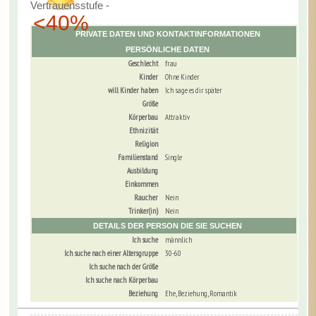
Vertrauensstufe -
<40%
PRIVATE DATEN UND KONTAKTINFORMATIONEN
PERSÖNLICHE DATEN
Geschlecht
frau
Kinder
Ohne Kinder
will Kinder haben
Ich sage es dir später
Größe
Körperbau
Attraktiv
Ethnizität
Religion
Familienstand
Single
Ausbildung
Einkommen
Raucher
Nein
Trinker(in)
Nein
DETAILS DER PERSON DIE SIE SUCHEN
Ich suche
männlich
Ich suche nach einer Altersgruppe
30-60
Ich suche nach der Größe
Ich suche nach Körperbau
Beziehung
Ehe, Beziehung, Romantik