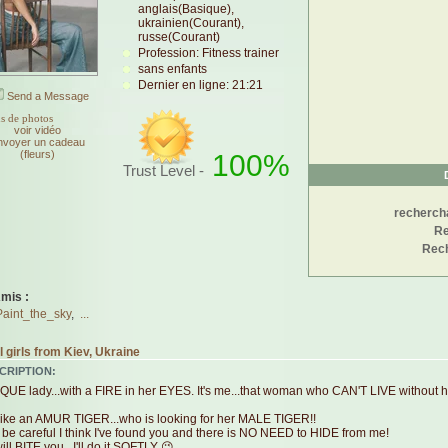
anglais(Basique),
ukrainien(Courant),
russe(Courant)
Profession: Fitness trainer
sans enfants
Dernier en ligne: 21:21
Send a Message
s de photos
voir vidéo
nvoyer un cadeau
(fleurs)
100%
Trust Level -
rechercha
Re
Rech
mis :
Paint_the_sky
,
...
 girls from Kiev, Ukraine
CRIPTION:
QUE lady...with a FIRE in her EYES. It's me...that woman who CAN'T LIVE without h
 like an AMUR TIGER...who is looking for her MALE TIGER!!
 be careful I think I've found you and there is NO NEED to HIDE from me!
 will BITE you...I'll do it SOFTLY 😉