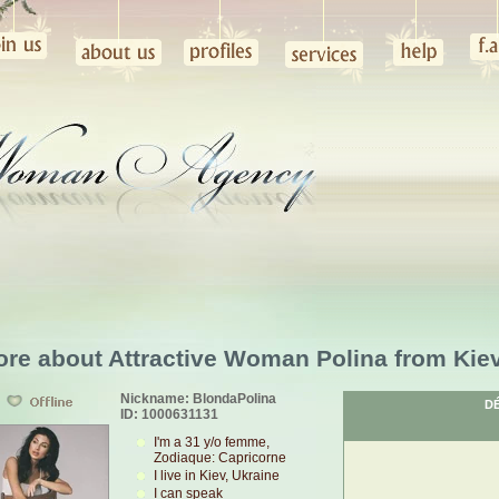
re about Attractive Woman Polina from Kiev
Nickname: BlondaPolina
D
ID: 1000631131
I'm a 31 y/o femme,
Zodiaque: Capricorne
I live in Kiev, Ukraine
I can speak