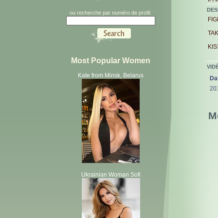
DES
ou recherche par numéro de profil:
FIG
TAK
KISS
Most Popular Women
VID
Kate from Minsk, Belarus
Da
20
M
Ukrainian Woman Sofi