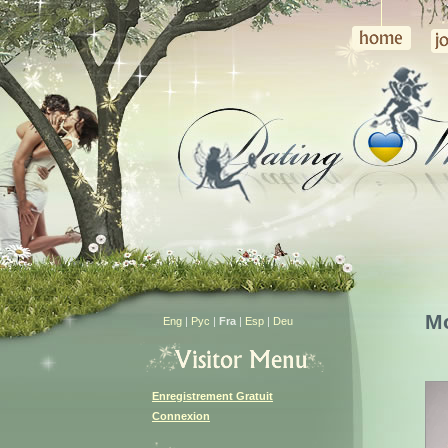
Mo
Eng
|
Рус
|
Fra
|
Esp
|
Deu
Enregistrement Gratuit
Connexion