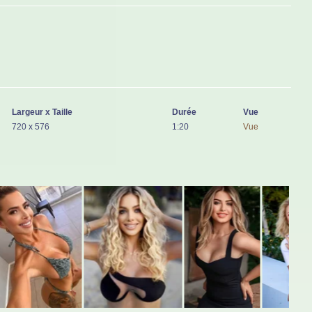
Largeur x Taille
Durée
Vue
720 x 576
1:20
Vue