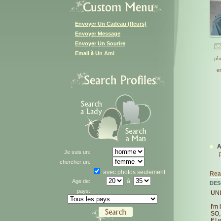
Envoyer Un Cadeau (fleurs)
Envoyer Message
Envoyer Un Sourire
Email à Un Ami
plu
e
A
Je suis un:
chercher un:
avec photos seulement
Real
à
Age de:
DES
pays:
UNI
I'm
SO,
If I