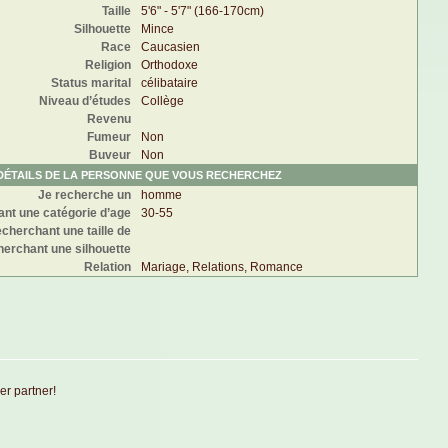
Taille
5'6" - 5'7" (166-170cm)
Silhouette
Mince
Race
Caucasien
Religion
Orthodoxe
Status marital
célibataire
Niveau d’études
Collège
Revenu
Fumeur
Non
Buveur
Non
DÉTAILS DE LA PERSONNE QUE VOUS RECHERCHEZ
Je recherche un
homme
nt une catégorie d’age
30-55
cherchant une taille de
erchant une silhouette
Relation
Mariage, Relations, Romance
er partner!